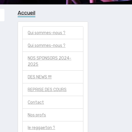
Accueil
Qui sommes-nous ?
Qui sommes-nous ?
NOS SPONSORS 2024-
2025
DES NEWS !!!!
REPRISE DES COURS
Contact
Nos profs
le reggaeton ?