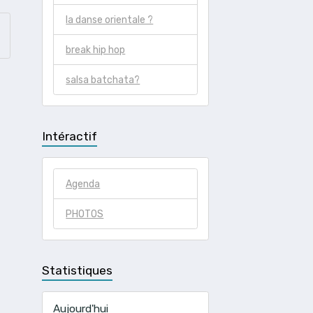
la danse orientale ?
break hip hop
salsa batchata?
Intéractif
Agenda
PHOTOS
Statistiques
Aujourd'hui