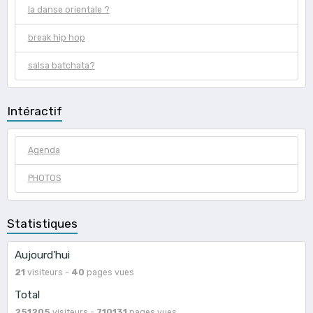
la danse orientale ?
break hip hop
salsa batchata?
Intéractif
Agenda
PHOTOS
Statistiques
Aujourd'hui
21
visiteurs -
40
pages vues
Total
251205
visiteurs -
710131
pages vues