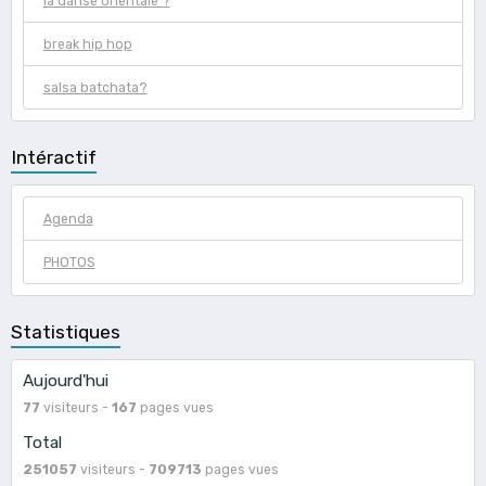
la danse orientale ?
break hip hop
salsa batchata?
Intéractif
Agenda
PHOTOS
Statistiques
Aujourd'hui
77
visiteurs -
167
pages vues
Total
251057
visiteurs -
709713
pages vues