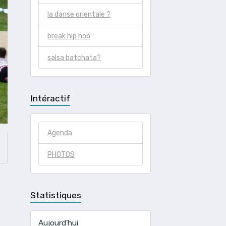
la danse orientale ?
break hip hop
salsa batchata?
Intéractif
Agenda
PHOTOS
Statistiques
Aujourd'hui