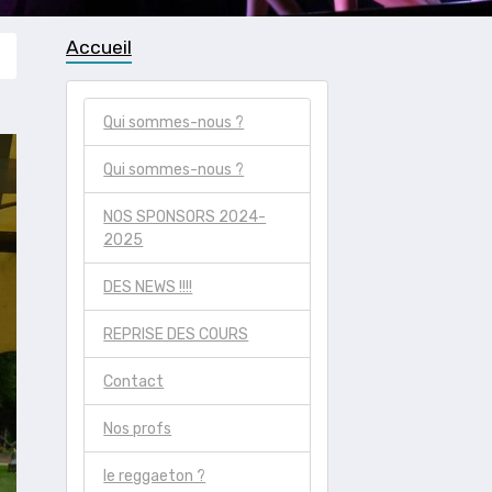
Accueil
Qui sommes-nous ?
Qui sommes-nous ?
NOS SPONSORS 2024-
2025
DES NEWS !!!!
REPRISE DES COURS
Contact
Nos profs
le reggaeton ?