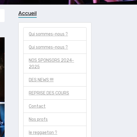
Accueil
Qui sommes-nous ?
Qui sommes-nous ?
NOS SPONSORS 2024-
2025
DES NEWS !!!!
REPRISE DES COURS
Contact
Nos profs
le reggaeton ?