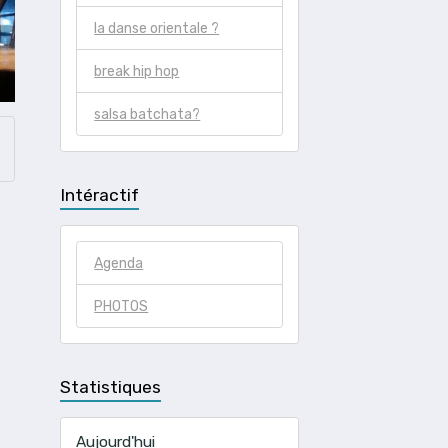
la danse orientale ?
break hip hop
salsa batchata?
Intéractif
Agenda
PHOTOS
Statistiques
Aujourd'hui