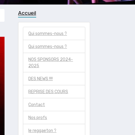
Accueil
Qui sommes-nous ?
Qui sommes-nous ?
NOS SPONSORS 2024-
2025
DES NEWS !!!!
REPRISE DES COURS
Contact
Nos profs
le reggaeton ?