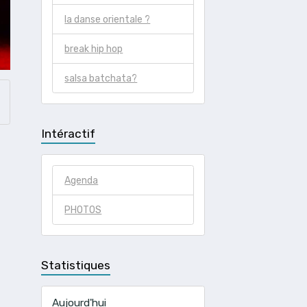
la danse orientale ?
break hip hop
salsa batchata?
Intéractif
Agenda
PHOTOS
Statistiques
Aujourd'hui