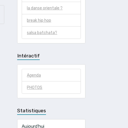
la danse orientale ?
break hip hop
salsa batchata?
Intéractif
Agenda
PHOTOS
Statistiques
Aujourd'hui