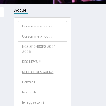
Accueil
Qui sommes-nous ?
Qui sommes-nous ?
NOS SPONSORS 2024-
2025
DES NEWS !!!!
REPRISE DES COURS
Contact
Nos profs
le reggaeton ?