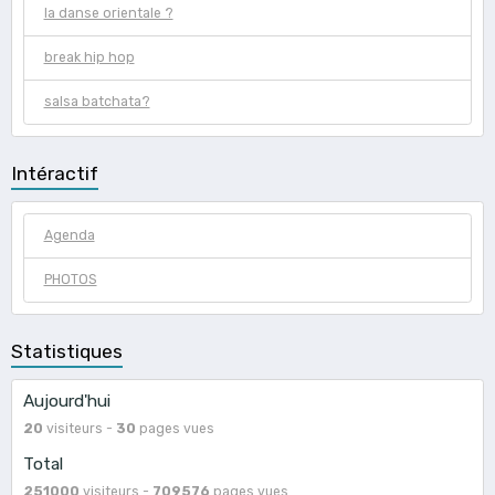
la danse orientale ?
break hip hop
salsa batchata?
Intéractif
Agenda
PHOTOS
Statistiques
Aujourd'hui
20
visiteurs -
30
pages vues
Total
251000
visiteurs -
709576
pages vues